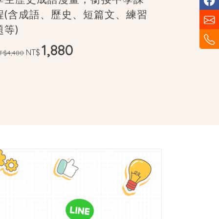
程(含成語、歷史、短篇文、練習
綱(超過2
題等)
NT
NT$4,760
1,880
NT$
T$4,480