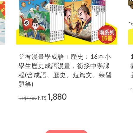
🎈看漫畫學成語＋歷史：16本小
二
學生歷史成語漫畫，銜接中學課
程(含成語、歷史、短篇文、練習
題等)
N
1,880
NT$
NT$4,480