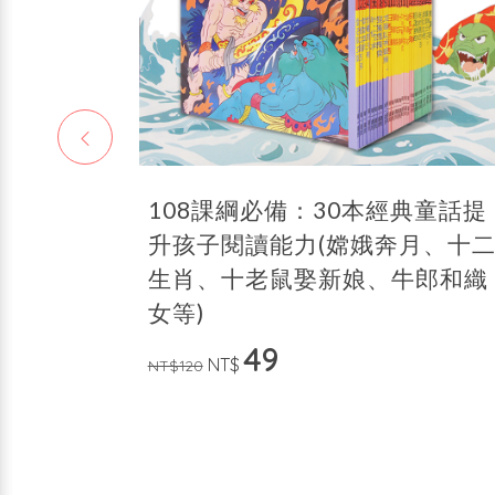
系列
108課綱必備：30本經典童話提
然科學書
升孩子閱讀能力(嫦娥奔月、十
)
生肖、十老鼠娶新娘、牛郎和織
女等)
49
NT$
NT$120