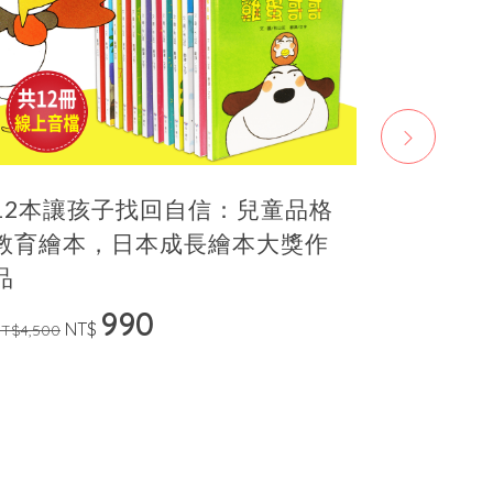
12本讓孩子找回自信：兒童品格
10本
教育繪本，日本成長繪本大獎作
子共讀
品
子的情
990
NT$
N
T$4,500
NT$2,800