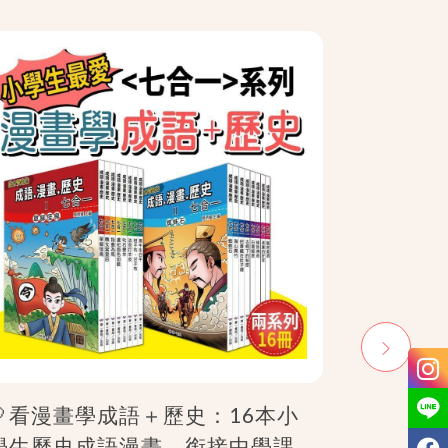
🎈看漫畫學成語＋歷史：16本小
穿越歷史
學生歷史成語漫畫，銜接中學課
史成語