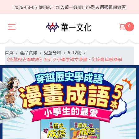
2026-08-06
即日起，加入華一好康Line群🔥週週跟團優惠
0
首頁
產品資訊
兒童分齡
6-12歲
《穿越歷史學成語》系列🎉小學生短文漫畫，銜接高年級課綱