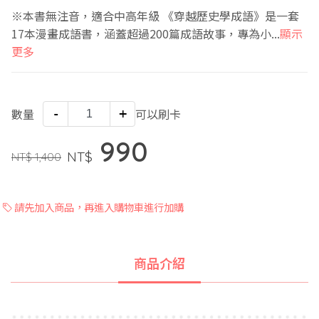
※本書無注音，適合中高年級 《穿越歷史學成語》是一套
17本漫畫成語書，涵蓋超過200篇成語故事，專為小...
顯示
更多
數量
-
+
可以刷卡
990
NT$
NT$
1,400
請先加入商品，再進入購物車進行加購
商品介紹