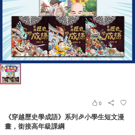
0
《穿越歷史學成語》系列🎉小學生短文漫
畫，銜接高年級課綱